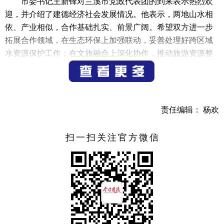
市委书记王新锋对兰溪市党政代表团的到来表示热烈欢
迎，并介绍了建德经济社会发展情况。他表示，两地山水相
依、产业相似，合作基础扎实、前景广阔。希望双方进一步
拓展合作领域，在生态环保上加强联动，妥善处理好跨区域
水资源保护工作；在文旅融合上深化协作，推动旅游资源整
合与线路互联；在产业发展上优势互补，聚焦新能源闭环产
业链构建，探索两地产业链双向赋能，实现互利共赢。
双方一致认为，建德与兰溪合作潜力大、机遇多，应围
责任编辑： 杨欢
绕新能源产业协作、生态环境共保、区域文旅联动等重点领
域，建立健全常态化、制度化的交流合作机制，互学互鉴、
扫一扫关注官方微信
互促共进，携手推动两地经济社会高质量发展。
（记者 江涛）