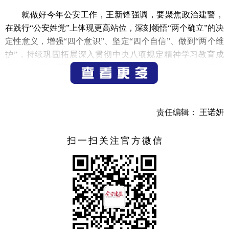
就做好今年公安工作，王新锋强调，要聚焦政治建警，
在践行“公安姓党”上体现更高站位，深刻领悟“两个确立”的决
定性意义，增强“四个意识”、坚定“四个自信”、做到“两个维
护”，持续巩固拓展深入贯彻中央八项规定精神学习教育成
果，自觉把公安工作放在建德发展的大局中去考量，确保市
委、市政府决策部署在公安机关不折不扣落地生根。要聚焦
主责主业，筑牢安全防线，始终把“保卫一方平安”放在突出
位置，全力捍卫政治安全、深化防控体系、突出群众有感，
责任编辑： 王诺妍
以公安的“辛苦指数”换取社会的“平安指数”、群众的“幸福指
数”。要聚焦中心大局，护航高质量发展，全力护航项目攻
扫一扫关注官方微信
坚，深化“项目警官制”服务机制，确保项目施工安全有序、
推进顺畅高效；全力优化营商环境，深化“放管服”改革，规
范涉企执法，让企业家在建德安心创业、放心发展；全力保
障物流人流畅通，在交通运输、文旅活动、“土特产富”等关
键领域精准发力、保驾护航；全力守护绿水青山，加强部门
联动，形成生态保护合力。要聚焦队伍建设，锻造公安铁
军，坚持严字当头、能力为重、实干为要、关爱为本，大力