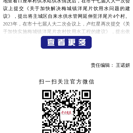
地查看11座单村供水站供水情况后，在市十七届人大一次会
议上提交《关于加快解决梅城镇洋尾片饮用水问题的建
议》，提出将主城区自来水供水管网延伸至洋尾片4个村。
2023年，在市十七届人大二次会议上，卢红星再次提交《关
于加快实施梅城镇洋尾片农村饮用水工程的建议》，提出依
托桐溪大桥建设契机同步铺设过江管网的方案。
我市相关部门对此高度重视，多次组织开展项目前期调
研和管网过江可行性论证，确定分段实施、系统化推进的方
责任编辑： 王诺妍
案。2024年，洋尾片饮用水过江主管网工程正式实施，通过
在桐溪大桥下架设管道解决管网过江难题。2025年，饮用水
扫一扫关注官方微信
主管网延伸至洋尾片各行政村，接通村内管网，实现主要集
聚区通水。
在此期间，卢红星和市、镇两级人大代表组成的监督小
组，从项目设计到施工建设、从施工质量到实施进度开展全
程跟踪监督，协助协调解决管网施工中的具体困难。
梅城镇十九届人大九次会议上，洋尾片饮用水支线管网