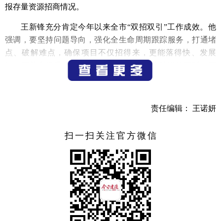
报存量资源招商情况。
王新锋充分肯定今年以来全市“双招双引”工作成效。他
强调，要坚持问题导向，强化全生命周期跟踪服务，打通堵
点、破解难点，确保项目不仅招得来，更能落得快、发展
好。要着力提升对外招商能力，在深耕本土挖潜的同时，更
大力度拓展外部资源。要聚焦重点，精准发力，对照杭
州“296X”先进制造业集群和建德“132X”先进制造业集群产业
方向，严把项目准入关。要构建“全员招商”新格局，全面激
责任编辑： 王诺妍
活招商主体，开发区要持续发挥主力军作用，各乡镇（街
道）要立足自身资源禀赋和功能定位，找准赛道、各展所
扫一扫关注官方微信
长，形成全域联动、协同发力的生动局面。要引导国资国企
在产业投资和项目招引中发挥更大作用。要强化部门协同意
识，共同做好要素保障和项目服务工作。要持续优化营商环
境，主动服务好已落地项目，引导其尽早释放产能、贡献效
益。要强化投入产出核算，精打细算，把有限的资源和资金
用在刀刃上，确保“双招双引”工作取得实实在在的成效。要
进一步严明工作纪律，改进工作作风；市领导要靠前指挥，