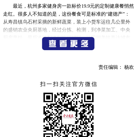
最近，杭州多家健身房一款标价19.9元的定制健康餐悄然
走红。很多人不知道的是，这份餐食可是标准的“建德产”：
从寿昌镇乌石村采摘的新鲜蔬菜，装上小货车运往几公里外
的盛销农业央厨基地，经过分拣、检测，到净菜加工、中央
厨房烹饪，最后冷链配送到杭州城区，让田间美味直达城市
餐桌。
全产业链布局，
责任编辑： 杨欢
让“建德味道”直达杭州餐桌
现在，盛销农业每天要向杭州市场供应超1万份的健康
扫一扫关注官方微信
餐。“从热食烹饪，到冷却锁鲜，再通过组装线包装，我们每
一道工序都经过严格把控。”杭州盛销农业开发有限公司总经
理周晓红介绍，这些健康餐主要供应杭州的自营门店和健身
房，针对健身人士的需求定制，热量、营养配比都经过专业
设计。
除了健身房定制的19.9健康餐，其它在售的套餐可以直接