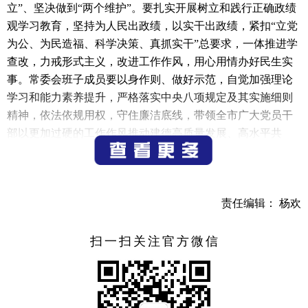
立”、坚决做到“两个维护”。要扎实开展树立和践行正确政绩
观学习教育，坚持为人民出政绩，以实干出政绩，紧扣“立党
为公、为民造福、科学决策、真抓实干”总要求，一体推进学
查改，力戒形式主义，改进工作作风，用心用情办好民生实
事。常委会班子成员要以身作则、做好示范，自觉加强理论
学习和能力素养提升，严格落实中央八项规定及其实施细则
精神，依法依规用权，守住廉洁底线，带领全市广大党员干
部以更加过硬的工作作风推动建德高质量发展、高水平共
富。
会议还传达学习了习近平总书记在河北雄安新区考察时
的重要讲话精神，在《求是》杂志发表的重要文章《推动海
责任编辑： 杨欢
洋经济高质量发展》精神。
扫一扫关注官方微信
会议还研究了其他事项。
（记者 江涛）