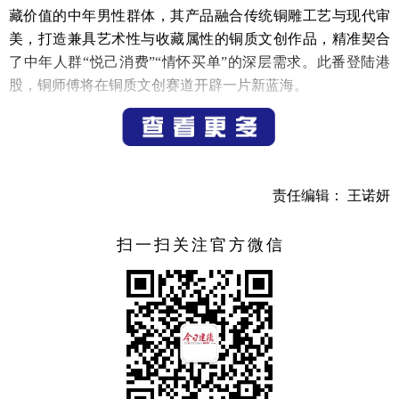
藏价值的中年男性群体，其产品融合传统铜雕工艺与现代审
美，打造兼具艺术性与收藏属性的铜质文创作品，精准契合
了中年人群“悦己消费”“情怀买单”的深层需求。此番登陆港
股，铜师傅将在铜质文创赛道开辟一片新蓝海。
近年来，公司经营业绩保持稳步增长，在铜质文创细分
领域处于领先位置。此次上市，标志着铜师傅正式成为“港股
铜质文创第一股”。
责任编辑： 王诺妍
铜师傅的成功上市，是我市持续推进“凤凰行动”计划、
优化营商环境的重要成果。近年来，我市围绕新消费与先进
扫一扫关注官方微信
制造集群，建立上市后备企业梯队，通过加强企业辅导培
训、精准服务协调，推动优质企业对接多层次资本市场。
随着铜师傅登陆港交所，我市上市企业矩阵覆盖更广。
未来，我市将继续立足“十五五”发展目标，坚持创新驱动与
人才引领，打造更具韧性与活力的资本市场“建德板块”。
（记者 仰武）