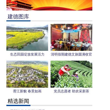
建德图库
生态田园绽放发展活力
清明假期建德文旅圆满收官
胥江新貌 春景如画
党员志愿者 助农采新茶
精选新闻