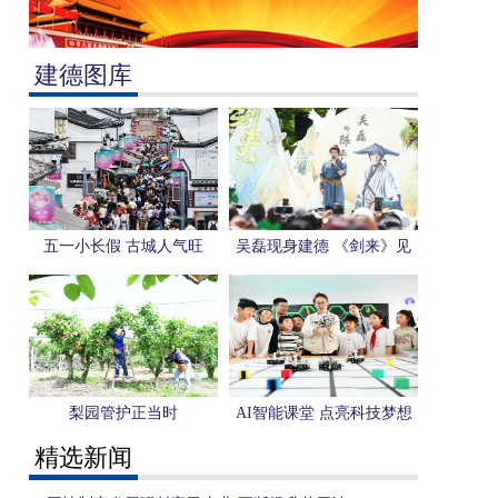
建德图库
五一小长假 古城人气旺
吴磊现身建德 《剑来》见
面会点燃仙侠文旅热
梨园管护正当时
AI智能课堂 点亮科技梦想
精选新闻