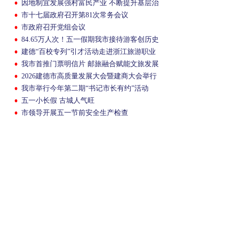
因地制宜发展强村富民产业 不断提升基层治
理现代化水平
市十七届政府召开第81次常务会议
市政府召开党组会议
84.65万人次！五一假期我市接待游客创历史
新高
建德“百校专列”引才活动走进浙江旅游职业
学院
我市首推门票明信片 邮旅融合赋能文旅发展
2026建德市高质量发展大会暨建商大会举行
我市举行今年第二期“书记市长有约”活动
五一小长假 古城人气旺
市领导开展五一节前安全生产检查