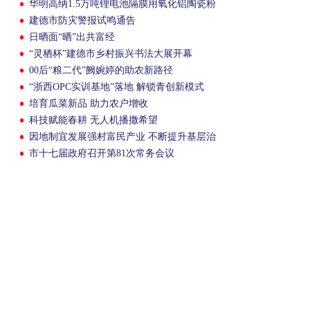
华明高纳1.5万吨锂电池隔膜用氧化铝陶瓷粉
项目结顶
建德市防灾警报试鸣通告
日晒面“晒”出共富经
“灵栖杯”建德市乡村振兴书法大展开幕
00后“粮二代”阙婉婷的助农新路径
“浙西OPC实训基地”落地 解锁青创新模式
培育瓜菜新品 助力农户增收
科技赋能春耕 无人机播撒希望
因地制宜发展强村富民产业 不断提升基层治
理现代化水平
市十七届政府召开第81次常务会议