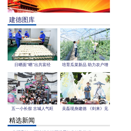
建德图库
日晒面“晒”出共富经
培育瓜菜新品 助力农户增
收
五一小长假 古城人气旺
吴磊现身建德 《剑来》见
面会点燃仙侠文旅热
精选新闻