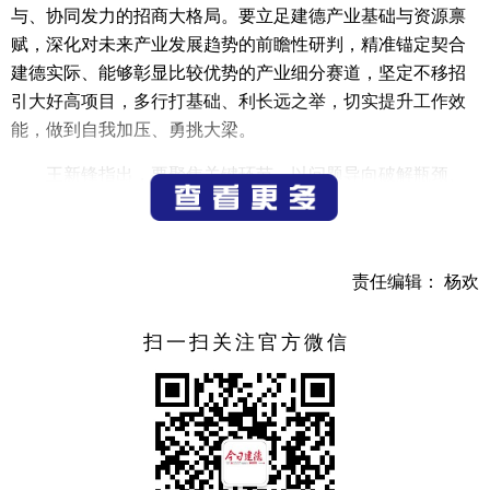
与、协同发力的招商大格局。要立足建德产业基础与资源禀
赋，深化对未来产业发展趋势的前瞻性研判，精准锚定契合
建德实际、能够彰显比较优势的产业细分赛道，坚定不移招
引大好高项目，多行打基础、利长远之举，切实提升工作效
能，做到自我加压、勇挑大梁。
王新锋指出，要聚焦关键环节，以问题导向破解瓶颈、
疏通堵点。要着力破解大项目选址落地难的问题，系统梳
理、整合盘活存量空间资源，为大好高项目落地腾挪出优质
发展空间。要迭代优化基金招商、资本招商工作机制，既要
责任编辑： 杨欢
持续紧盯大好高项目，也要努力挖掘具有高成长潜力的优质
科创型团队。要提升工作效率，强化担当精神、拼抢精神，
扫一扫关注官方微信
推动形成争分夺秒、大抓落实的浓厚氛围。
王新锋强调，要积极主动融入服务全国统一大市场、国
内国际双循环，夯实经济增长基本盘，坚决防止大起大落，
实现经济平稳健康可持续发展。要更加注重工作的精准度和
可持续性，坚决克服浮躁思想和短期行为，沿着既定发展方