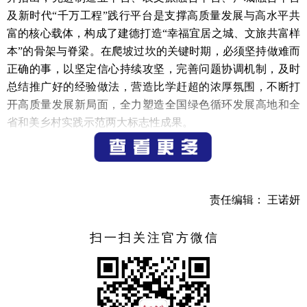
及新时代“千万工程”践行平台是支撑高质量发展与高水平共
富的核心载体，构成了建德打造“幸福宜居之城、文旅共富样
本”的骨架与脊梁。在爬坡过坎的关键时期，必须坚持做难而
正确的事，以坚定信心持续攻坚，完善问题协调机制，及时
总结推广好的经验做法，营造比学赶超的浓厚氛围，不断打
开高质量发展新局面，全力塑造全国绿色循环发展高地和全
省和美乡村实践示范两大标志性成果。
王新锋强调，要持续完善项目清单化管理机制，注重在
市场中寻找源头活水，重点招引民营投资项目。要精准聚焦
建德三次产业发展方向，深研子赛道，通过抢占先机打造细
责任编辑： 王诺妍
分领域的标志性成果。要兼顾全面、突出重点，以重大项目
建设激活闲置资源盘活、提升发展绩效、吸引外来人口，促
扫一扫关注官方微信
进乡村人口向城市集聚，切实提升县城首位度。要处理好平
台、属地与部门之间的关系，完善各司其职、高效配合的联
动机制，提高工作效率，增强拼抢意识，压实属地责任，完
善激励机制，确保工作有始有终，形成强大的工作合力。要