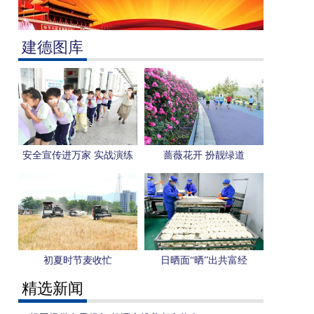
建德图库
安全宣传进万家 实战演练
蔷薇花开 扮靓绿道
筑防线
初夏时节麦收忙
日晒面“晒”出共富经
精选新闻