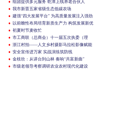
组团提供多元服务 乾潭上线养老合伙人
我市新晋五家省级生态低碳农场
建强“四大发展平台” 为高质量发展注入强劲
动能
以前瞻性布局培育新质生产力 构筑发展新优
势
初夏时节麦收忙
市工商联（总商会）十一届五次执委（理
事）会议召开
浙江村拍——人文乡村摄影马拉松影像赋能
活动在我市启动
安全宣传进万家 实战演练筑防线
金枝欣：从讲台到山林 奏响“共富新曲”
市级老领导考察调研农业农村现代化建设