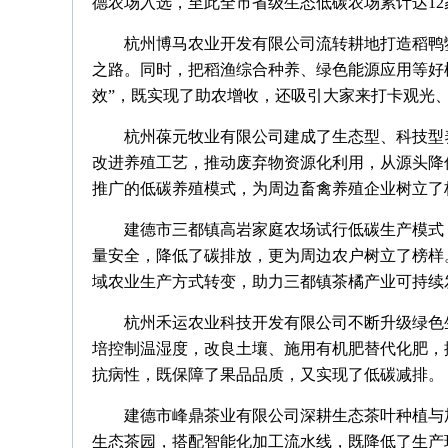
德农场入选，至此全市省级生态低碳农场累计达12
杭州博马农业开发有限公司流转耕地打造稻鸭
之路。同时，把稻渔综合种养、绿色能源应用等好模
效”，既实现了助农增收，还吸引大家来打卡观光
杭州葆元牧业有限公司建成了生态型、科技型
改进养殖工艺，推动废弃物资源化利用，从源头降
推广的低碳养殖模式，为周边畜禽养殖企业树立了
建德市三都镇高岩家庭农场试行低碳生产模式
量安全，降低了碳排放，更为周边农户树立了榜样
域农业生产方式转变，助力三都镇茶橘产业可持续
杭州禾运农业科技开发有限公司不断升级绿色
培控制温湿度，改良土壤、施用有机肥替代化肥，
抗病性，既保障了果品品质，又实现了低碳减排。
建德市峰鼎茶业有限公司深耕生态茶叶种植与
生态茶园，搭配智能化加工流水线，既降低了生产