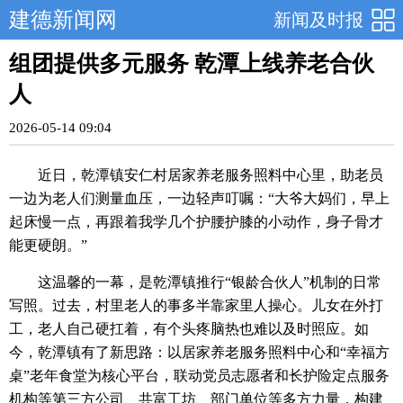
建德新闻网
新闻及时报
组团提供多元服务 乾潭上线养老合伙
人
2026-05-14 09:04
近日，乾潭镇安仁村居家养老服务照料中心里，助老员
一边为老人们测量血压，一边轻声叮嘱：“大爷大妈们，早上
起床慢一点，再跟着我学几个护腰护膝的小动作，身子骨才
能更硬朗。”
这温馨的一幕，是乾潭镇推行“银龄合伙人”机制的日常
写照。过去，村里老人的事多半靠家里人操心。儿女在外打
工，老人自己硬扛着，有个头疼脑热也难以及时照应。如
今，乾潭镇有了新思路：以居家养老服务照料中心和“幸福方
桌”老年食堂为核心平台，联动党员志愿者和长护险定点服务
机构等第三方公司、共富工坊、部门单位等多方力量，构建