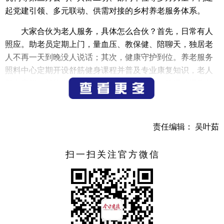
起党建引领、多元联动、供需对接的乡村养老服务体系。
大家合伙为老人服务，具体怎么合伙？首先，日常有人
照应。助老员定期上门，量血压、教保健、陪聊天，独居老
人不再一天到晚没人说话；其次，健康守护到位。养老服务
照料中心定期开设舒筋健身课程并普及专业康复知识，老人
们在家门口就能学到养生方法。在此基础上，乾潭镇还建起
了互助联谊机制。活跃的低龄老人主动陪伴高龄老人，从情
感交流到日常帮衬，为养老生活注入了浓浓的温情。
责任编辑： 吴叶茹
此外，乾潭镇还通过“银龄合伙人”的信息网络，把就业
机会精准送到有需要的人手中。幸福村负责人举了个例
扫一扫关注官方微信
子：“我们跟瓜子共富工坊合作，利用‘银龄合伙人’的信息网
络，把就业信息送到需要的人手上。村里那些有劳动能力、
又想干点活的村民，在家门口就能上岗，每月保底工资2000
元。”这份收入，对一些家庭来说，就是实打实的生活底气。
截至目前，“银龄合伙人”队伍已汇聚了近200名志愿者，