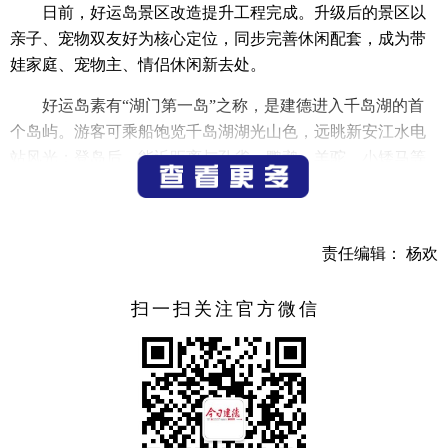
日前，好运岛景区改造提升工程完成。升级后的景区以
亲子、宠物双友好为核心定位，同步完善休闲配套，成为带
娃家庭、宠物主、情侣休闲新去处。
好运岛素有“湖门第一岛”之称，是建德进入千岛湖的首
个岛屿。游客可乘船饱览千岛湖湖光山色，远眺新安江水电
站风光；登岛后，能近距离与孔雀、鹦鹉、羊驼、小矮马等
萌宠互动，还可打卡好运阁、瑶台仙境、瑶台天梯等自然景
观。
此次改造在保留原有景点基础上，新增luckgo主题营地，
责任编辑： 杨欢
增加亲子互动区、萌宠撒欢点，不仅丰富了游玩业态，还明
确了宠物入园规范，兼顾游玩体验与公共安全，让不同需求
扫一扫关注官方微信
的游客都能安心休闲。
如今好运岛全新亮相，舒适的游玩体验让不少游客点
赞。游客许国凤说：“这次特意带着狗狗过来玩一玩，狗狗玩
得很开心，我们也挺开心的，还呼吸了新鲜空气，挺好的。”