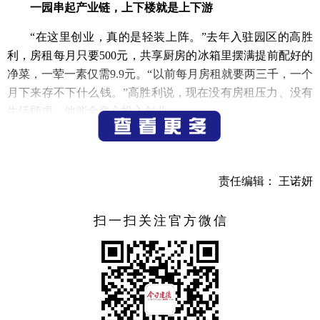
一园串起产业链，上下楼就是上下游
“在这里创业，真的是轻装上阵。”去年入驻园区的高胜
利，房租每月只要500元，共享厨房的冰箱里摆满提前配好的
净菜，一荤一素仅需9.9元。“以前每月房租就要两三千，一个
月下来存不下什么钱。”高胜利说，现在没有房租压力、没有
生活顾虑，他能全身心投入创业。
让他真正“留下来”的，远不止低成本。“周四有开放麦，
周五有非遗宋韵糕点体验课，周末还有手工活动。”园区里的
年轻人做直播、拍短剧、搞文创，“大家晚上在共享厨房做个
责任编辑： 王诺妍
饭，在传奇元创社边做手作边聊聊天，很多合作就是在这种
氛围里聊出来的。”
扫一扫关注官方微信
这背后是更楼街道系统的空间改造与政策设计。改造过
程中，该街道保留了老厂区的工业风格，同时系统梳理闲置
资源，打造了“更上青年·轻创空间”“创客街区”等场景，公共
会议室、茶水间、共享厨房、创客餐、人才公寓、直播间等
配套一应俱全。