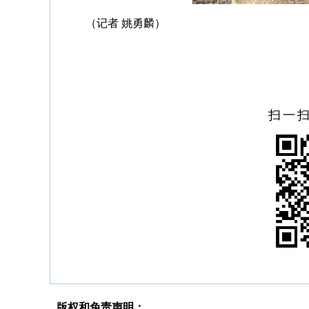
（记者 姚勇麟）
扫一
版权和免责声明：