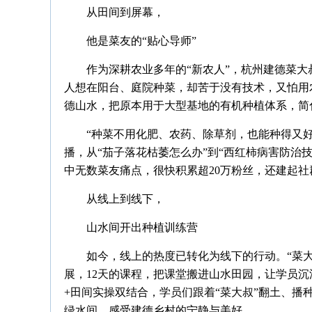
从田间到屏幕，
他是菜友的“贴心导师”
作为深耕农业多年的“新农人”，杭州建德菜
人想在阳台、庭院种菜，却苦于没有技术，又怕用
德山水，把原本用于大型基地的有机种植体系，简
“种菜不用化肥、农药、除草剂，也能种得又好
播，从“茄子落花枯萎怎么办”到“西红柿病害防治
中无数菜友痛点，很快积累超20万粉丝，还建起社
从线上到线下，
山水间开出种植训练营
如今，线上的热度已转化为线下的行动。“菜大
展，12天的课程，把课堂搬进山水田园，让学员
+田间实操双结合，学员们跟着“菜大叔”翻土、
绿水间，感受建德乡村的宁静与美好。