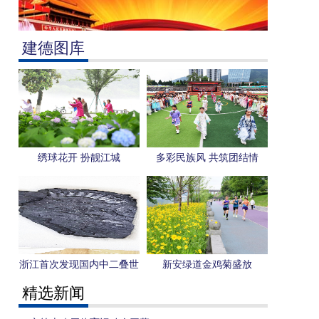
建德图库
绣球花开 扮靓江城
多彩民族风 共筑团结情
浙江首次发现国内中二叠世
新安绿道金鸡菊盛放
旋齿鲨化石
精选新闻