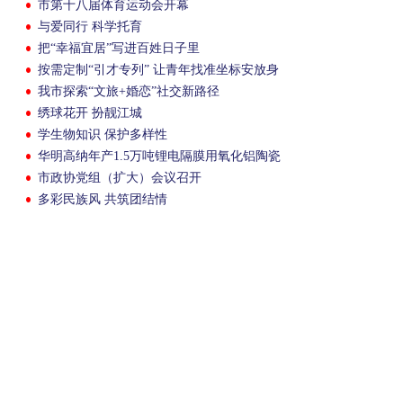
市第十八届体育运动会开幕
与爱同行 科学托育
把“幸福宜居”写进百姓日子里
按需定制“引才专列” 让青年找准坐标安放身
心
我市探索“文旅+婚恋”社交新路径
绣球花开 扮靓江城
学生物知识 保护多样性
华明高纳年产1.5万吨锂电隔膜用氧化铝陶瓷
粉项目结顶
市政协党组（扩大）会议召开
多彩民族风 共筑团结情