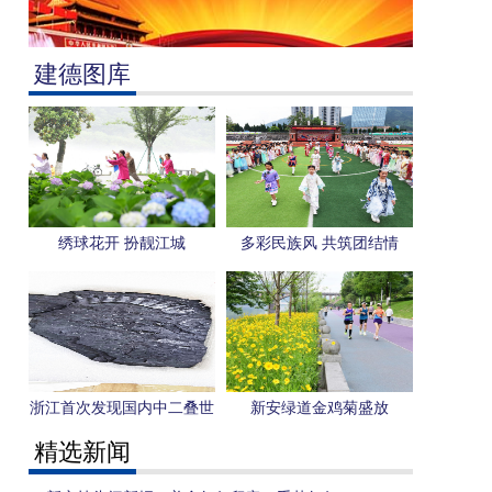
建德图库
绣球花开 扮靓江城
多彩民族风 共筑团结情
浙江首次发现国内中二叠世
新安绿道金鸡菊盛放
旋齿鲨化石
精选新闻