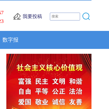
67
我要投稿
23
数字报