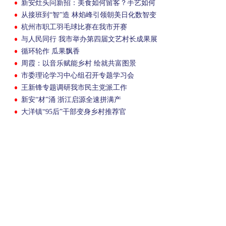
新安灶头问新招：美食如何留客？手艺如何
变经济？
从接班到“智”造 林焰峰引领朝美日化数智变
革
杭州市职工羽毛球比赛在我市开赛
与人民同行 我市举办第四届文艺村长成果展
循环轮作 瓜果飘香
周霞：以音乐赋能乡村 绘就共富图景
市委理论学习中心组召开专题学习会
王新锋专题调研我市民主党派工作
新安“材”涌 浙江启源全速拼满产
大洋镇“95后”干部变身乡村推荐官