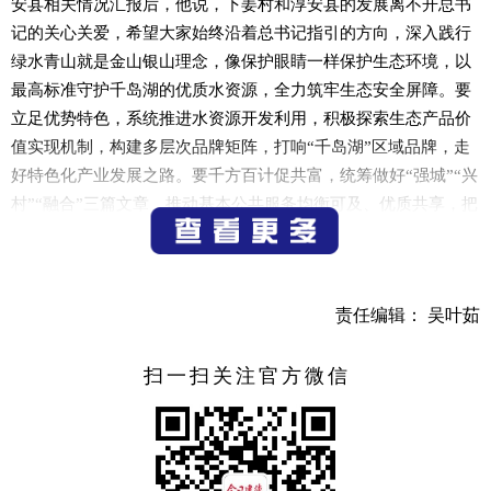
安县相关情况汇报后，他说，下姜村和淳安县的发展离不开总书
记的关心关爱，希望大家始终沿着总书记指引的方向，深入践行
绿水青山就是金山银山理念，像保护眼睛一样保护生态环境，以
最高标准守护千岛湖的优质水资源，全力筑牢生态安全屏障。要
立足优势特色，系统推进水资源开发利用，积极探索生态产品价
值实现机制，构建多层次品牌矩阵，打响“千岛湖”区域品牌，走
好特色化产业发展之路。要千方百计促共富，统筹做好“强城”“兴
村”“融合”三篇文章，推动基本公共服务均衡可及、优质共享，把
发展成果更好体现在人民群众的幸福感、满意度上。
在新安化工集团，杜旭亮来到循环经济展示馆和研发大楼，
了解企业新产品研发、市场开拓等情况。他叮嘱企业坚持创新驱
责任编辑： 吴叶茹
动，持续提升核心竞争力，全力推进绿色转型发展。在听取建德
市相关工作汇报后，杜旭亮表示，要坚持“项目为王、企业为
扫一扫关注官方微信
要”，抓好项目外部招引和内生裂变，进一步优化投资结构、提高
投资效益，培育一批强链补链延链优质项目，形成差异化竞争新
优势。要强化项目全生命周期管理，全力以赴推进重大项目快开
工、快建设、快投产、早放量，持续在新兴产业培育上实现新突