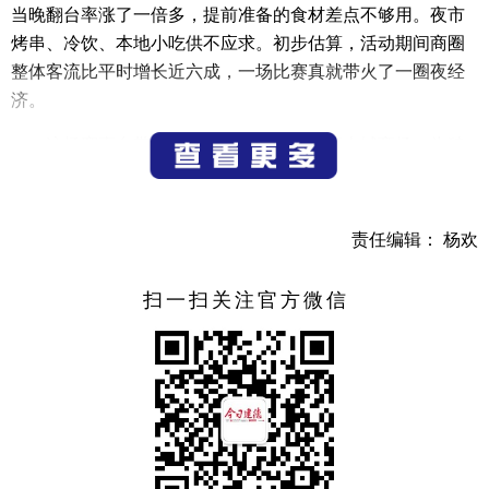
当晚翻台率涨了一倍多，提前准备的食材差点不够用。夜市
烤串、冷饮、本地小吃供不应求。初步估算，活动期间商圈
整体客流比平时增长近六成，一场比赛真就带火了一圈夜经
济。
这场赛事自带流量，把人气稳稳导入恒太城商场，为破
解“日间热闹、夜间冷清”提供了新思路。每年6至8月，新安
江“白沙奇雾”进入最佳观赏期，清晨江雾如纱，傍晚歌声如
潮。街道顺势在江边百姓纳凉大舞台推出常态化演出——每
责任编辑： 杨欢
个周末傍晚，市民和游客吹着晚风听旋律，再顺道走进商
圈、夜市、民宿，“听完就逛、逛完就买、买完就吃、吃完就
扫一扫关注官方微信
住”的消费链条在每个周末夜晚延续。
“音乐留人”与雾景IP深度绑定，形成“晨观奇雾、夜看演
出、全天趣游建德”的“宿建德江”组合体验。白天登“新安之
巅”俯瞰全景，探访好运岛，漫步朱家埠郊野公园；夜晚听歌
乘水上游线、逛夜市、住民宿。歌声引客，雾景留人，白日
的山水与夜晚的烟火在此完美衔接。