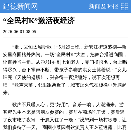
建德新闻网
新闻及时报
“全民村K”激活夜经济
2026-06-01 08:05
“走，去恒太城听歌！”5月29日晚，新安江街道盛德—新
安里商圈格外热闹。一场“全民村K”大赛，把舞台搭进商圈，
让百姓当主角。从7岁娃娃到七旬老人，零门槛报名，台上唱
得尽兴，台下掌声不断。带孩子参赛的洪女士笑着说：“女儿
唱完《天使的翅膀》，兴奋得一夜没睡好，说下次还想再
唱！”歌声未落，邻里距离近了，城市烟火气在旋律中升腾起
来。
歌声不只暖人心，更“好用”。音乐一响，人潮涌来。游
客程先生本来是陪朋友参赛的，赛前在商场吃了饭，赛后逛
了夜市吃了夜宵，干脆又住了一晚：“没想到一场村歌赛，让
我们多待了一天。”商圈小菜园餐饮负责人王丛莅透露，比赛