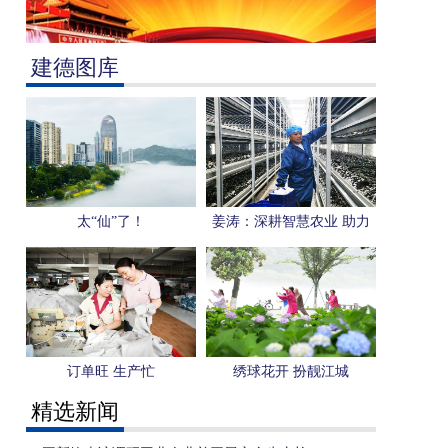
建德图库
太“仙”了！
姜涛：深耕智慧农业 助力
乡村振兴
订单旺 生产忙
绣球花开 扮靓江城
精选新闻