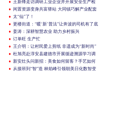
王新锋走访调研工业企业并开展安全生产检
查
闲置资源变身共富驿站 大同镇巧解产业配套
难题
太“仙”了！
更楼街道：“暖‘新’普法”让奔波的司机有了底
气
姜涛：深耕智慧农业 助力乡村振兴
订单旺 生产忙
王介明：让村民爱上剪纸 非遗成为“新时尚”
杜旭亮赴淳安县建德市开展循迹溯源学习调
研时强调牢固树立和践行正确政绩观 以实干
新安灶头问新招：美食如何留客？手艺如何
担当全力推动高质量发展
变经济？
从接班到“智”造 林焰峰引领朝美日化数智变
革