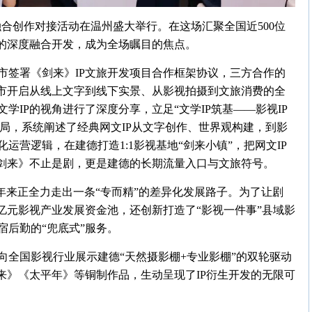
旅融合创作对接活动在温州盛大举行。在这场汇聚全国近500位
》的深度融合开发，成为全场瞩目的焦点。
市签署《剑来》IP文旅开发项目合作框架协议，三方合作的
我市开启从线上文字到线下实景、从影视拍摄到文旅消费的全
IP的视角进行了深度分享，立足“文学IP筑基——影视IP
格局，系统阐述了经典网文IP从文字创作、世界观构建，到影
营逻辑，在建德打造1:1影视基地“剑来小镇”，把网文IP
《剑来》不止是剧，更是建德的长期流量入口与文旅符号。
年来正全力走出一条“专而精”的差异化发展路子。为了让剧
5亿元影视产业发展资金池，还创新打造了“影视一件事”县域影
后勤的“兜底式”服务。
向全国影视行业展示建德“天然摄影棚+专业影棚”的双轮驱动
来》《太平年》等铜制作品，生动呈现了IP衍生开发的无限可