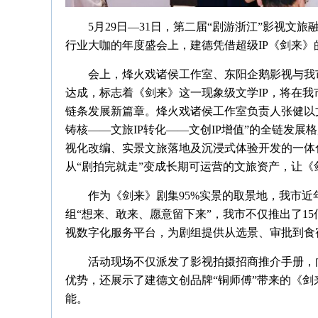
5月29日—31日，第二届“剧游浙江”影视文
行业大咖的年度盛会上，建德凭借超级IP《剑来
会上，烽火戏诸侯工作室、东阳企鹅影视与我
达成，标志着《剑来》这一现象级文学IP，将在
链条发展新篇章。烽火戏诸侯工作室负责人张健以文学
铸核——文旅IP转化——文创IP增值”的全链发展
视化改编、实景文旅落地及沉浸式体验开发的一体化运
从“剧拍完就走”变成长期可运营的文旅资产，让
作为《剑来》剧集95%实景的取景地，我市近
组“想来、敢来、愿意留下来”，我市不仅推出了1
视数字化服务平台，为剧组提供从选景、审批到食宿
活动现场不仅派发了影视拍摄招商推介手册，
优势，还展示了建德文创品牌“铜师傅”带来的《剑
能。