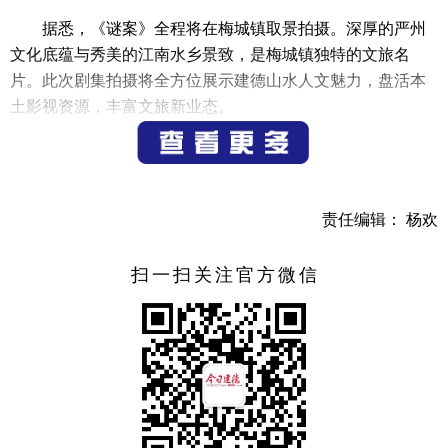
据悉，《谜案》全程将在梅城镇取景拍摄。深厚的严州
文化底蕴与秀美的江南水乡景致，是梅城镇独特的文旅名
片。此次剧集拍摄将全方位展示建德山水人文魅力，盘活本
土影视资源，丰富文旅新业态。
《谜案》总制片人牛晓旭告诉记者，当天开机拍摄，大
概6月中下旬结束，预计10月份在爱奇艺上映。
梅城镇相关负责人表示，梅城古镇拥有深厚的文化底蕴
责任编辑： 杨欢
和秀美的江南水乡风貌，将以此次网剧拍摄为契机，对影视
和文旅进行双向赋能、双向融合。接下来，将做好全程服务
扫一扫关注官方微信
保障工作，配合完成此次拍摄。
（记者 别阳军）