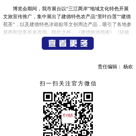
博览会期间，我市展台以“三江两岸”地域文化特色开展
文旅宣传推广，集中展出了建德特色农产品“里叶白莲”“建德
苞茶”，以及建德特色冰箱贴等文创周边产品，吸引了各地参
展商和游客前来咨询。除此之外，《建德旅游指南》《轻极
限运动地图》等文旅宣传资料也在会展现场展出。
今年以来，我市文旅部门围绕“17℃建德新安江”“轻极限
运动之城”文旅品牌，成功举办了“千鹤妈妈的味道”系列推介
责任编辑： 杨欢
活动、“17℃建德新安江”清凉游产品推介会等活动，本次博
览会进一步拓展了闽南地区市场客源，提升我市文旅品牌的
扫一扫关注官方微信
知名度和美誉度，为建德打造“幸福宜居之城、文旅共富样
本”贡献文旅力量。
（来源：建德文旅）