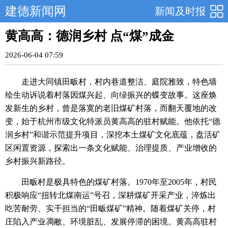
建德新闻网
新闻及时报
黄高高：德润乡村 点“煤”成金
2026-06-04 07:59
走进大同镇田畈村，村内巷道整洁、庭院雅致，特色墙
绘生动诉说着村落因煤兴起、向绿振兴的蝶变故事。这座焕
发新生的乡村，曾是落寞的老旧煤矿村落，而翻天覆地的改
变，始于杭州市级文化特派员黄高高的驻村赋能。他依托“德
润乡村”和谐示范提升项目，深挖本土煤矿文化底蕴，盘活矿
区闲置资源，探索出一条文化赋能、治理提质、产业增收的
乡村振兴新路径。
田畈村是极具特色的煤矿村落。1970年至2005年，村民
积极响应“扭转北煤南运”号召，深耕煤矿开采产业，淬炼出
吃苦耐劳、实干担当的“田畈煤矿”精神。随着煤矿关停，村
庄陷入产业凋敝、环境脏乱、发展停滞的困境。黄高高驻村