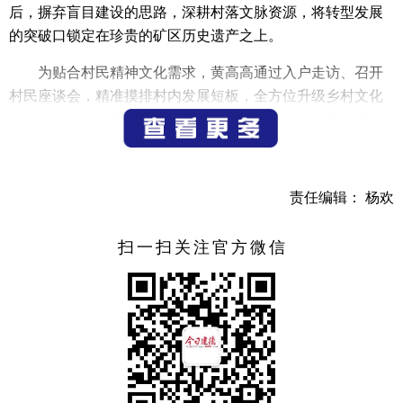
后，摒弃盲目建设的思路，深耕村落文脉资源，将转型发展
的突破口锁定在珍贵的矿区历史遗产之上。
为贴合村民精神文化需求，黄高高通过入户走访、召开
村民座谈会，精准摸排村内发展短板，全方位升级乡村文化
阵地。他改造提升村展览馆，陈列采煤机、矿灯、风镐等老
矿区实物道具，打造特色展陈，并推出“矿工一支麦”特色宣
讲，传承矿工精神；翻新老旧文化礼堂，消除安全隐患，配
套数字化监控、音响设备，夯实公共文化服务基础。同时，
责任编辑： 杨欢
他改造煤矿旧址打造特色矿工食堂，融入黑板、粮票等怀旧
元素，兼顾村民议事、日常餐饮功能，推出老年送餐服务，
扫一扫关注官方微信
既解决村内养老就餐难题，也为研学团队提供配套保障。此
外，他牵头组建村级威风锣鼓队，常态化开展文体活动，丰
富了村民的精神文化生活。
在人居环境提升方面，黄高高规整村内菜园、翻新篮球
场，完善乡村文体配套设施。依托优质场地资源，田畈村连
续两届承办大同镇村BA篮球赛，每场赛事均吸引数百名群众