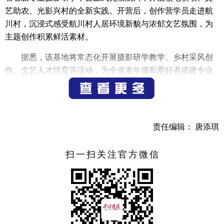
艺助农、光影兴村的全新实践。开营后，创作营学员走进航
川村，沉浸式感受航川村人居环境新貌与浓郁文艺氛围，为
主题创作积累鲜活素材。
据悉，该基地将常态化开展摄影研学教学、乡村采风创
作、文艺人才培育等活动，为全省老年摄影爱好者搭建专业
化、常态化的乡村实践平台。接下来，全体学员将扎根航川
乡土一线，聚焦乡村生态风光、人文底蕴、振兴蝶变，用镜
头定格乡土之美、讲述乡村故事，以优质影像作品为浙江省
第二届老年摄影大展增色添彩，持续以银龄光影力量助力浙
责任编辑： 唐添琪
江乡村文化共富建设。
扫一扫关注官方微信
省老年活动中心领导黄建萍、王育蓓，省摄影家协会领
导王小川、林青松、徐斌、梁臻等行业大咖出席活动。市政
协副主席郑志华出席活动。
（记者 别阳军）