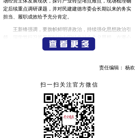
场经营主体发展现状，探讨产业转型堵点难点，现场梳理确
定后续重点调研课题，并对民建建德市委会长期以来的务实
担当、履职成效给予充分肯定。
王新锋强调，要旗帜鲜明讲政治，持续强化思想政治引
领，深学笃行习近平新时代中国特色社会主义思想，在凝心
铸魂、培根固本上持续发力，切实把坚定捍卫“两个确立”、
坚决做到“两个维护”转化为与党委同心奋斗的政治、思想、
行动自觉；要稳妥有序推进换届工作，确保组织更替平稳有
责任编辑： 杨欢
序；要持续深耕参政议政、公益帮扶特色工作，充分激发民
营经济活力；要立足会员行业资源优势，围绕本土产业发展
扫一扫关注官方微信
深化课题研究，积极建言献策；要从严抓实会员队伍建设，
坚持严管厚爱相结合，广泛凝聚各界会员智慧合力，同心聚
力，为建德经济社会高质量发展贡献更大力量。
市委常委、统战部部长郑泽挥参加调研。
（记者 别阳军）