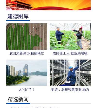
建德图库
农田添新绿 水稻插秧忙
农民变工人 就业助增收
太“仙”了！
姜涛：深耕智慧农业 助力
乡村振兴
精选新闻