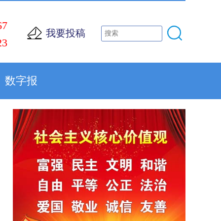
67
我要投稿
23
数字报