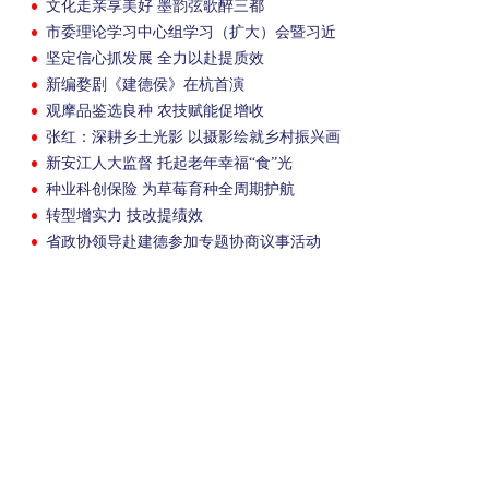
文化走亲享美好 墨韵弦歌醉三都
市委理论学习中心组学习（扩大）会暨习近
平法治思想专题学习会召开
坚定信心抓发展 全力以赴提质效
新编婺剧《建德侯》在杭首演
观摩品鉴选良种 农技赋能促增收
张红：深耕乡土光影 以摄影绘就乡村振兴画
卷
新安江人大监督 托起老年幸福“食”光
种业科创保险 为草莓育种全周期护航
转型增实力 技改提绩效
省政协领导赴建德参加专题协商议事活动