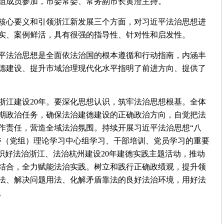
组成员参加，市委常委、常务副市长黄澄主持。
核心要义和引领浙江新发展三个方面，对习近平法治思想进
实、案例鲜活，具有很强的指导性、针对性和启发性。
平法治思想是全面依法治国的根本遵循和行动指南，内涵丰
德建设、提升市域治理现代化水平指明了前进方向、提供了
治浙江建设20年。要深化思想认识，筑牢法治思想根基。全体
期政治任务，确保法治建德建设的正确政治方向，自觉把法
作责任，营造全域法治氛围。持续开展习近平法治思想“八
委（党组）理论学习中心组学习、干部培训、党员学习的重要
织好法治浙江、法治杭州建设20年建德实践主题活动，推动
结合，全力赋能法治实践。树立和践行正确政绩观，提升领
法、解决问题用法、化解矛盾靠法的良好法治环境，用好法
。