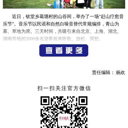
近日，钦堂乡葛塘村的山谷间，举办了一场“赶山疗愈音
乐节”。音乐节以民谣和自然白噪音替代常规编排，青山为
幕、草地为席。三天时间，共吸引来自北京、上海、湖北、
湖南等地的2000余名游客前来听歌、放松、冥想。
音乐节现场设有扎染、竹编、剑舞、瑜伽等30余个特色
疗愈工坊，同时开设钦堂烟火市集，黄精、大米、年糕等本
地农产品集中展销。同步上线的“烟火葛塘”小程序，整合了
责任编辑： 杨欢
农特产品销售、景点门票预订、活动资讯发布等功能，游客
点击小程序即可购买钦堂乡土特产。
扫一扫关注官方微信
音乐节也带火了周边民宿和农家乐人气。游客白天参加
音乐节、玩漂流，晚上则在当地住下来。钦堂乡隐湖民宿负
责人介绍，音乐节期间全部满房。葛塘村内多家民宿和农家
乐同样连续客满。
“赶山疗愈音乐节”的构想，由葛塘村00后村党总支书记