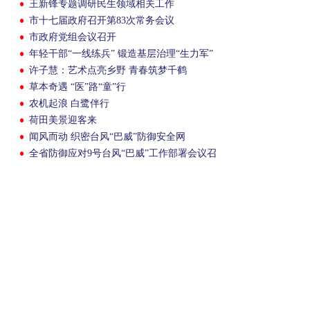
王新锋专题调研民生领域相关工作
市十七届政府召开第83次常务会议
市政府党组会议召开
年轻干部“一线练兵” 锻造基层治理“生力军”
许子慧：艺术点亮乡野 青春筑梦千鹤
草本奇遇 “医”路“童”行
农机起浪 白鹭伴行
荷田美景迎客来
闻风而动 织密台风“巴威”防御安全网
全省防御应对9号台风“巴威”工作部署会议召
开