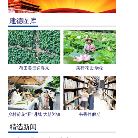
建德图库
荷田美景迎客来
采荷花 助增收
乡村荷花“开”进城 大慈岩镇
书香伴假期
探索“双向奔赴”共富新路径
精选新闻