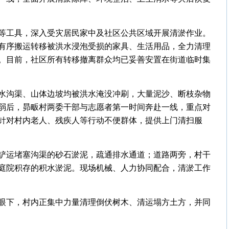
等工具，深入受灾居民家中及社区公共区域开展清淤作业。
有序搬运转移被洪水浸泡受损的家具、生活用品，全力清理
。目前，社区所有转移撤离群众均已妥善安置在街道临时集
水沟渠、山体边坡均被洪水淹没冲刷，大量泥沙、断枝杂物
弱后，昴畈村两委干部与志愿者第一时间奔赴一线，重点对
针对村内老人、残疾人等行动不便群体，提供上门清扫服
铲运堵塞沟渠的砂石淤泥，疏通排水通道；道路两旁，村干
庭院积存的积水淤泥。现场机械、人力协同配合，清淤工作
眼下，村内正集中力量清理倒伏树木、清运塌方土方，并同