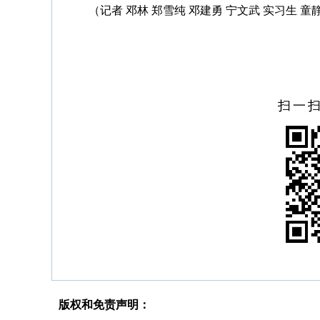
（记者 邓林 郑雪纯 邓建勇 宁文武 实习生 童
扫一
版权和免责声明：