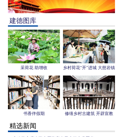
建德图库
采荷花 助增收
乡村荷花“开”进城 大慈岩镇
探索“双向奔赴”共富新路径
书香伴假期
修缮乡村古建筑 开辟宣教
新阵地
精选新闻