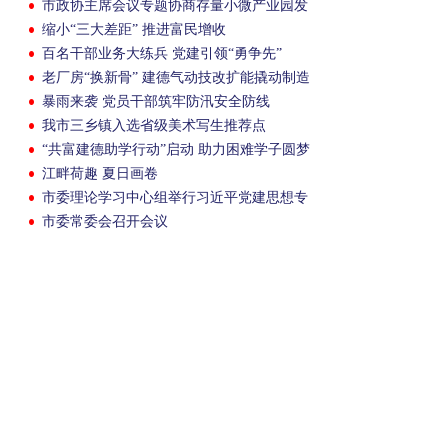
市政协主席会议专题协商存量小微产业园发
展
缩小“三大差距” 推进富民增收
百名干部业务大练兵 党建引领“勇争先”
老厂房“换新骨” 建德气动技改扩能撬动制造
跃升
暴雨来袭 党员干部筑牢防汛安全防线
我市三乡镇入选省级美术写生推荐点
“共富建德助学行动”启动 助力困难学子圆梦
江畔荷趣 夏日画卷
市委理论学习中心组举行习近平党建思想专
题学习会
市委常委会召开会议