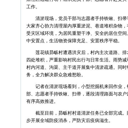
工作。
清淤现场，党员干部与志愿者手持铁锹、扫帚
大家齐心协力清理屋内厚重淤泥、巷道堆积杂物，
受灾区域环境，为居民重塑干净、安全的居住空间
中安置点，生活物资保障充足、安置秩序平稳。
莲花镇昴畈村遭遇洪灾后，村内主次道路、排
四处堆积，严重影响村民出行与日常生活。雨势减
村内河道、沟渠、主干道开展集中清淤疏通。同时
务，全力解决群众急难愁盼。
记者在清淤现场看到，小型挖掘机来回作业，
部、志愿者手持铁锹、扫帚，逐段清理路面与农户
有序高效推进。
截至目前，昴畈村村道清淤任务已全部完成。
步开展全域防疫消杀，严防灾后疫病滋生。