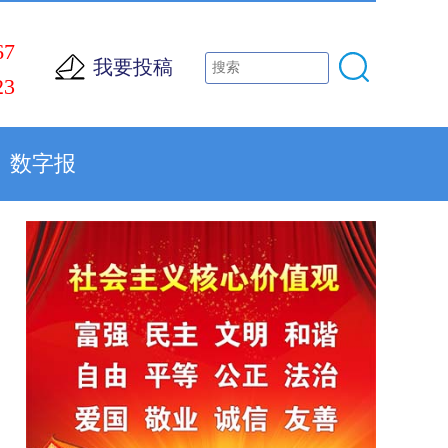
67
我要投稿
23
数字报