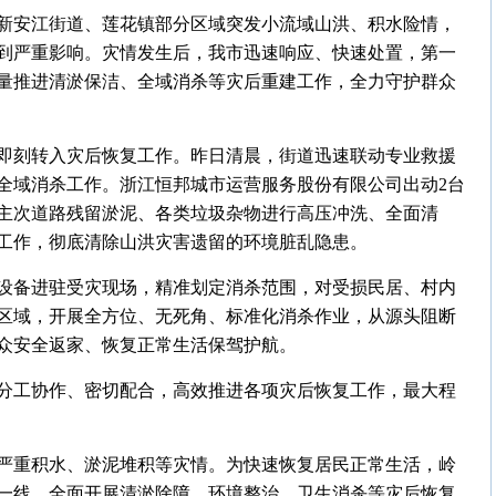
新安江街道、莲花镇部分区域突发小流域山洪、积水险情，
到严重影响。灾情发生后，我市迅速响应、快速处置，第一
量推进清淤保洁、全域消杀等灾后重建工作，全力守护群众
即刻转入灾后恢复工作。昨日清晨，街道迅速联动专业救援
全域消杀工作。浙江恒邦城市运营服务股份有限公司出动2台
主次道路残留淤泥、各类垃圾杂物进行高压冲洗、全面清
工作，彻底清除山洪灾害遗留的环境脏乱隐患。
设备进驻受灾现场，精准划定消杀范围，对受损民居、村内
区域，开展全方位、无死角、标准化消杀作业，从源头阻断
众安全返家、恢复正常生活保驾护航。
分工协作、密切配合，高效推进各项灾后恢复工作，最大程
严重积水、淤泥堆积等灾情。为快速恢复居民正常生活，岭
一线，全面开展清淤除障、环境整治、卫生消杀等灾后恢复