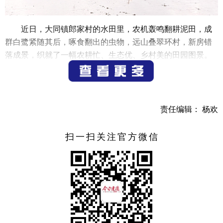
近日，大同镇郎家村的水田里，农机轰鸣翻耕泥田，成
群白鹭紧随其后，啄食翻出的虫物，远山叠翠环村，新房错
落成景，织就了一幅农耕忙、生态优、乡村美的田园图景。
（记者 别阳军）
责任编辑： 杨欢
扫一扫关注官方微信