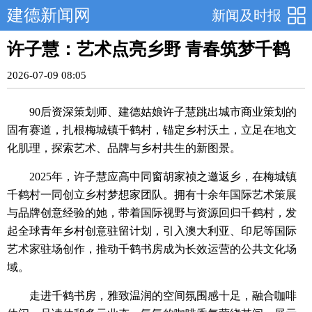
建德新闻网
新闻及时报
许子慧：艺术点亮乡野 青春筑梦千鹤
2026-07-09 08:05
90后资深策划师、建德姑娘许子慧跳出城市商业策划的
固有赛道，扎根梅城镇千鹤村，锚定乡村沃土，立足在地文
化肌理，探索艺术、品牌与乡村共生的新图景。
2025年，许子慧应高中同窗胡家祯之邀返乡，在梅城镇
千鹤村一同创立乡村梦想家团队。拥有十余年国际艺术策展
与品牌创意经验的她，带着国际视野与资源回归千鹤村，发
起全球青年乡村创意驻留计划，引入澳大利亚、印尼等国际
艺术家驻场创作，推动千鹤书房成为长效运营的公共文化场
域。
走进千鹤书房，雅致温润的空间氛围感十足，融合咖啡