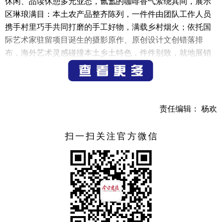
休闲、品读休憩多元业态，氤氲的咖啡香气萦绕其间，展示
区琳琅满目：本土农产品整齐陈列，一件件由团队工作人员
携手村里巧手共同打磨的手工好物，满载乡村烟火；依托国
际艺术家驻留项目诞生的摄影原作、原创设计文创错落排
布，海外艺术灵感碰撞本土乡土特色，件件别致，就地展销
之余，多款特色产品走出乡村、远销海内外。
许子慧和团队还重点推进“梅城镇纹样数字文化资产
库”建设。团队锚定清晰务实的发展目标，系统梳理、提炼、
责任编辑： 杨欢
设计专属梅城的特色文化符号，为乡村文创产业搭建一套标
准化、可复制、可传播的文化“底层代码”，将之用于乡村文
扫一扫关注官方微信
创设计、公共艺术空间打造等乡村文旅产业开发。
许子慧表示，团队利用“梅城镇纹样数字文化资产库”开
发的文创产品销往海内外，其收益与村集体、村民共享，为
村集体、村民增收创造更多可能性。
深耕千鹤村十余月，许子慧早已与这片乡土深度相融。
朝夕相处间，村民的淳朴热忱、邻里的温情烟火，让她愈发