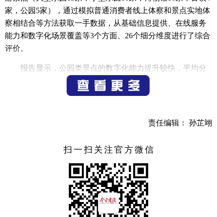
家，公园5家），通过模拟普通消费者线上体察和景点实地体
察相结合等方法获取一手数据，从基础信息提供、在线服务
能力和数字化场景覆盖等3个方面、26个细分维度进行了综合
评价。
报告显示，公园类景点的数字化能力提升较快，平均分
跃居第一，接下来依次为大型乐园、小型乐园、博物馆和古
镇。值得关注的是，上海铁路博物馆是所有50个评价对象中
唯一没有任何线上入口的景点，拉低了博物馆类景点的平均
分。而在线服务能力也成为了景点数字化提升最快的方面，
责任编辑： 孙芷翊
上海热门文化旅游景点已普遍具备线上购票、预约、退票和
在线咨询能力。如宝燕乐园、上海震旦博物馆、醉白池等景
扫一扫关注官方微信
点。
此外，今年移动端入口更为普及。2019年，文化旅游景
点数字化主要以网站为主，2020年，除上海铁路博物馆外，
其余49家景点都有微信公众号，还有48%的景点同时提供功
能强大的微信小程序服务。如观复博物馆开发观复导览小程