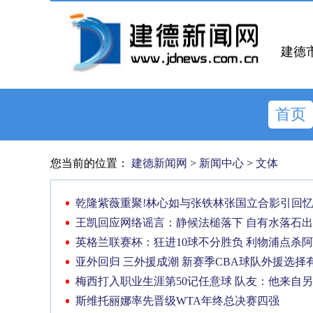
建德
首页
您当前的位置：
建德新闻网
>
新闻中心
>
文体
乾隆紫薇重聚!林心如与张铁林张国立合影引回
王凯回应网络谣言：静候法槌落下 自有水落石出
英格兰联赛杯：狂进10球不分胜负 利物浦点杀
亚外回归 三外援成潮 新赛季CBA球队外援选择
梅西打入职业生涯第50记任意球 队友：他来自
斯维托丽娜率先晋级WTA年终总决赛四强