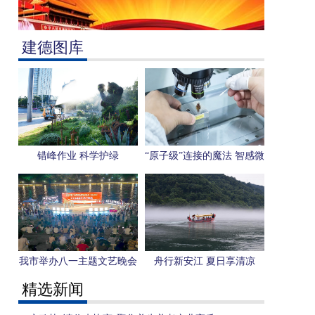
建德图库
错峰作业 科学护绿
“原子级”连接的魔法 智感微
电子用一枚芯片感知“人形
机器人”未来
我市举办八一主题文艺晚会
舟行新安江 夏日享清凉
精选新闻