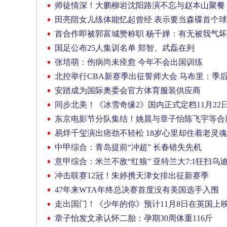
师徒情深！大鹏柳岩沈阳路演不忘与赵本山聚餐
田亮陪女儿练体能忆起曾经 表示要当森碟首个
首合作即被郭富城赞称职 杨千嬅：有无被我气
国足公布25人集训名单 郑智、武磊在列
张培萌：伤病尚未痊愈 今年不会出国训练
北控举行CBA新赛季出征誓师大会 马布里：季
安踏成为国际奥委会官方体育服装供应商
同步北美！《冰雪奇缘2》国内正式定档11月22
东京电影节分队集结！姚晨与章子怡陈飞宇等合
易烊千玺演出痞劲不轻松 18岁心里却住着老灵魂
中甲综合：青岛提前“冲超” 长春错失先机
意甲综合：米兰不敌“红狼” 亚特兰大7:1狂扫乌
冲击联赛12冠！朱婷携天津女排出征新赛季
47年来WTA年终总决赛首度没有美国选手入围
走出国门！《少年的你》预计11月8日在英国上
章子怡发文承认怀二胎：孕期30周体重116斤