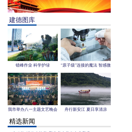
建德图库
错峰作业 科学护绿
“原子级”连接的魔法 智感微
电子用一枚芯片感知“人形
机器人”未来
我市举办八一主题文艺晚会
舟行新安江 夏日享清凉
精选新闻