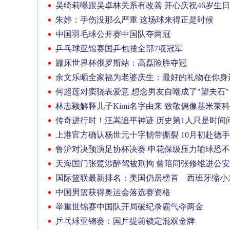
吴绮莉曝跟吴卓林关系有改善 开心庆祝46岁生日
朱婷：手伤没那么严重 这场球来得正是时候
中国羽毛球公开赛中国队夺两冠
乒乓球亚锦赛国乒包揽全部7项冠军
蹦床世界杯俄罗斯站：高磊险胜夺冠
余文乐晒全家福为老婆庆生：最好的礼物在你身
何超莲对窦骁表爱意 想念男友自嘲成了"望夫石"
林志颖解释儿子Kimi名字由来 致敬偶像基米莱
传奇进行时！汪嵩追平神迹 历史第1人只是时间
上港官方确认杨世元十字韧带撕裂 10月初赴德
鲁沪对决预演足协杯决赛 申花保级压力输球恐
天海国门张鹭涉醉驾被刑拘 曾陪同张修维进公
国际篮联最新排名：美国仍居榜首 西班牙缩小
中国男篮获得奥运会落选赛资格
举重世锦赛中国队开局破纪录霸气夺两金
乒乓球亚锦赛：国乒提前锁定混双金牌