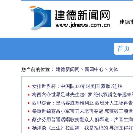
建德
首页
您当前的位置：
建德新闻网
>
新闻中心
>
文体
女排世界杯：中国队3:0零封美国 豪取7连胜
梅西六夺世界足球先生超C罗 绝代双骄之争远未
西甲综合：皇马客胜塞维利亚 西班牙人主场再
举重世锦赛吕小军宝刀未老再夺冠 邓薇破三项
蔡少芬用普通话唱歌笑翻众人 解释道：声音生
杨洋谈《三生》拉面舞：我是拒绝的 导演觉得