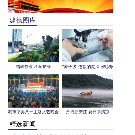
建德图库
错峰作业 科学护绿
“原子级”连接的魔法 智感微
电子用一枚芯片感知“人形
机器人”未来
我市举办八一主题文艺晚会
舟行新安江 夏日享清凉
精选新闻