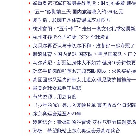
举重奥运冠军石智勇备战奥运：时刻准备着 期
“五一”假期前三天 国内旅游收入约350亿元
复学后，校园开足体育课成应对良方
杭州富阳：“五个牵手” 走出一条文化礼堂发展新
杭州亚残运会吉祥物“飞飞”全球发布
戈贝尔再否认与米切尔不和：准备好一起夺冠了
新浪体育 > 国内足球-国家队 > 男足国家队 > 正
马尔蒂尼：新冠让身体大不如前 健身10分钟快
孙坚手机壳印那英名言超亮眼 网友：求购买链
高圆圆赵又廷夫妇带女儿返京 做足防护措施统
最美台球女裁判王钟瑶
节约资源，用之有度
《少年的你》等加入复映片单 票房收益全归影院
东京奥运会延至2021年
澳网综合：费德勒险胜晋级 沃兹尼亚奇挥别赛场
孙杨：希望能站上东京奥运会最高领奖台