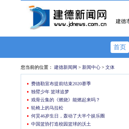
建德
首页
您当前的位置：
建德新闻网
>
新闻中心
>
文体
费德勒宣布提前结束2020赛季
独臂少年 篮球追梦
戏骨云集的《燃烧》能燃起来吗？
轮椅上的马拉松
何炅46岁生日，轰动了大半个娱乐圈
中国篮协打造校园篮球的沃土