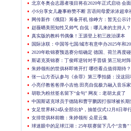
北京冬奥会志愿者项目将在2020年正式启动 会
小S分享女儿趣事称赞不断 言语间母爱浓浓超幸
网传新作《俄囧》筹备开机 徐峥方：暂无公示
赵薇晒美照知性又帅气 自侃：哪儿来的主持人？
真实版的教科书偶像！王源登上初三政治课本
国际泳联：中国等七国/城市有意申办2025年和2
2020年欧锦赛预选赛分组确定 德国、荷兰再度
斯诺克英锦赛：丁俊晖逆转对手晋级 第三轮对
朱婷领衔的世俱杯即将开打 哪些看点值得期待？
张一山方否认参与《余罪》第三季拍摄：没这回
小亮仔教爸爸弹小吉他 田亮自侃极力融入音乐
胡歌为粉丝签名留下“金句” 网友：老胡太皮了
中国斯诺克球员于德陆和曹宇鹏因打假球被长期
女足世界杯24队全部出炉，抽签仪式12月8日举
女排世俱杯前瞻：朱婷领衔 众星云集
球迷眼中的足球江湖：25年联赛留下几个“京鲁”