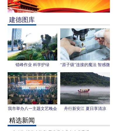
建德图库
错峰作业 科学护绿
“原子级”连接的魔法 智感微
电子用一枚芯片感知“人形
机器人”未来
我市举办八一主题文艺晚会
舟行新安江 夏日享清凉
精选新闻