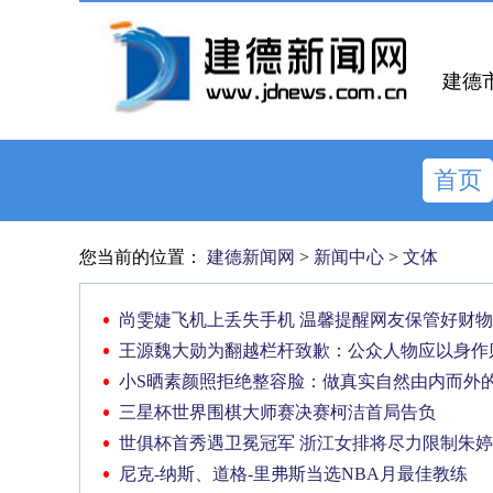
建德
首页
您当前的位置：
建德新闻网
>
新闻中心
>
文体
尚雯婕飞机上丢失手机 温馨提醒网友保管好财物
王源魏大勋为翻越栏杆致歉：公众人物应以身作
小S晒素颜照拒绝整容脸：做真实自然由内而外
三星杯世界围棋大师赛决赛柯洁首局告负
世俱杯首秀遇卫冕冠军 浙江女排将尽力限制朱婷
尼克-纳斯、道格-里弗斯当选NBA月最佳教练