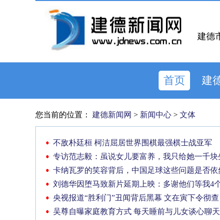
建德
首页
建
您当前的位置：
建德新闻网
>
新闻中心
>
文体
不敌朴廷桓 柯洁屈居世界围棋最强棋士战亚军
专访范志毅：虽说女儿要富养，我只给她一千块
卡纳瓦罗的笑容背后，中国足球这些问题是否依
刘德华因堕马致新片延期上映：多谢他们等我4
央视报道“胜利门”丑闻背后黑幕 文在寅下令彻查
吴尊自曝家庭教育方式 每天睡前与儿女谈心聊天