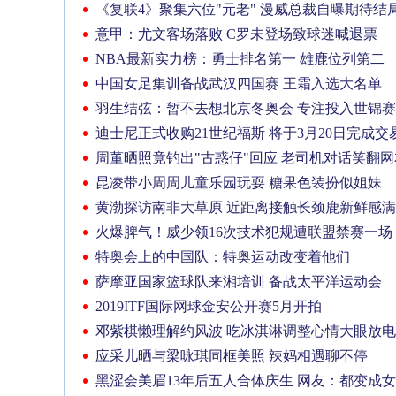
《复联4》聚集六位"元老" 漫威总裁自曝期待结
意甲：尤文客场落败 C罗未登场致球迷喊退票
NBA最新实力榜：勇士排名第一 雄鹿位列第二
中国女足集训备战武汉四国赛 王霜入选大名单
羽生结弦：暂不去想北京冬奥会 专注投入世锦赛
迪士尼正式收购21世纪福斯 将于3月20日完成交
周董晒照竟钓出"古惑仔"回应 老司机对话笑翻网
昆凌带小周周儿童乐园玩耍 糖果色装扮似姐妹
黄渤探访南非大草原 近距离接触长颈鹿新鲜感
火爆脾气！威少领16次技术犯规遭联盟禁赛一场
特奥会上的中国队：特奥运动改变着他们
萨摩亚国家篮球队来湘培训 备战太平洋运动会
2019ITF国际网球金安公开赛5月开拍
邓紫棋懒理解约风波 吃冰淇淋调整心情大眼放电
应采儿晒与梁咏琪同框美照 辣妈相遇聊不停
黑涩会美眉13年后五人合体庆生 网友：都变成