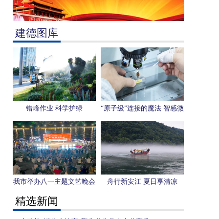
建德图库
错峰作业 科学护绿
“原子级”连接的魔法 智感微
电子用一枚芯片感知“人形
机器人”未来
我市举办八一主题文艺晚会
舟行新安江 夏日享清凉
精选新闻