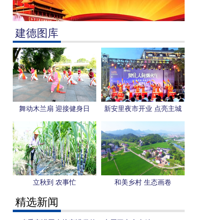
建德图库
舞动木兰扇 迎接健身日
新安里夜市开业 点亮主城
区夜经济
立秋到 农事忙
和美乡村 生态画卷
精选新闻