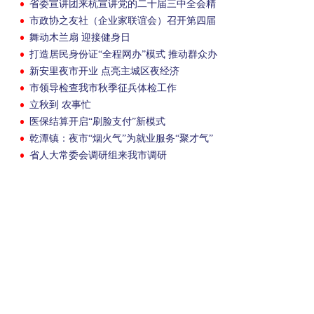
省委宣讲团来杭宣讲党的二十届三中全会精
神
市政协之友社（企业家联谊会）召开第四届
第三次会员大会
舞动木兰扇 迎接健身日
打造居民身份证“全程网办”模式 推动群众办
证“一次不用跑”
新安里夜市开业 点亮主城区夜经济
市领导检查我市秋季征兵体检工作
立秋到 农事忙
医保结算开启“刷脸支付”新模式
乾潭镇：夜市“烟火气”为就业服务“聚才气”
省人大常委会调研组来我市调研