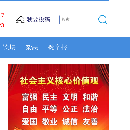
17
我要投稿
23
论坛
杂志
数字报