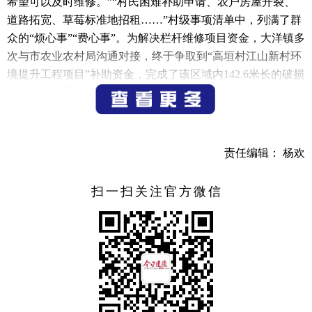
希望可以及时维修。”“村民困难补助申请、农户房屋开裂、
道路拓宽、草莓标准地招租……”村级事项清单中，列满了群
众的“烦心事”“费心事”。为解决栏杆维修项目资金，大洋镇多
次与市农业农村局沟通对接，终于争取到“高垣村江山新村环
境提升工程项目”补助资金，完成了该区域内142.6米长的破损
石栏的维修重建工作。
围着群众转，奔着问题去。大洋镇一直坚持收集、汇总
群众反映强烈、长期未解决的问题，建立问题汇总、任务交
责任编辑： 杨欢
办、问题解决、及时反馈4个环节组成闭环，推动村级工作
从“单一交办”向“双向互动”转变。
扫一扫关注官方微信
青源村金宅黄山岗的高山上，因整村下山移民后一直被
闲置着，如何充分开发利用黄山岗的自然资源，成为大洋镇
历届党委政府不懈的追求。项目推介、乡贤招引、上门招
商、以企引企，镇村两级各种渠道对接客商，一次、两次、
三次……只要有意向，就带着客商爬山头、看现场、谋规
划、勤接洽。在坚持不懈的努力下，成功招引“乡村梦想