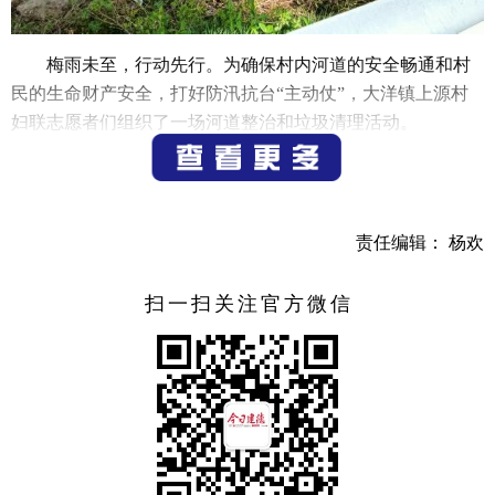
梅雨未至，行动先行。为确保村内河道的安全畅通和村
民的生命财产安全，打好防汛抗台“主动仗”，大洋镇上源村
妇联志愿者们组织了一场河道
整治和
垃圾清理活动。
上源村河道既是农田灌溉的“生命线”，也是汛期排洪的“主动
脉”。往年因垃圾堆积、淤泥阻滞，河道过水断面缩减，导致
农田被淹、道路积水等问题频发。在妇联的组织下，一支由
巾帼志愿者组成的队伍迅速集结。
责任编辑： 杨欢
整治行动从河道的上游开始，
志愿者们的
身影活跃在蜿蜒
的河道两侧，细心搜寻每一个可能被垃圾堵塞的角落。她们
扫一扫关注官方微信
弯腰拾取垃圾，有的用长钳夹起水中的枯枝杂草和漂浮物；
有的徒手清理河岸杂草丛中的废弃物；还有的用扫把清理堆
积的淤泥和枯枝。“河道畅通了，汛期才不会积水，我们出行
也更加安全。”村民张大姐边清理边说。尽管天气闷热潮湿，
汗水
浸透了
衣襟，但她们也毫无怨言，手中的动作始终不
停。经过数小时奋战，原本堆积着不少垃圾的河道变得干净