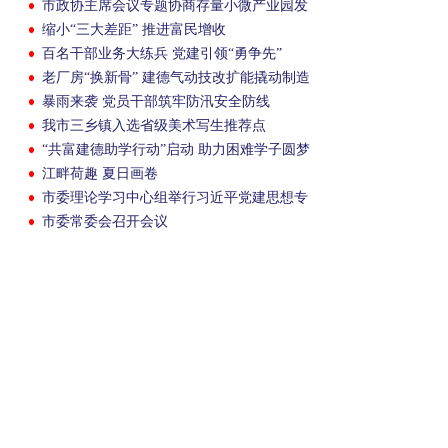
市政协主席会议专题协商存量小微产业园发
展
缩小“三大差距” 推进富民增收
百名干部业务大练兵 党建引领“勇争先”
老厂房“换新骨” 建德气动技改扩能撬动制造
跃升
暴雨来袭 党员干部筑牢防汛安全防线
我市三乡镇入选省级美术写生推荐点
“共富建德助学行动”启动 助力困难学子圆梦
江畔荷趣 夏日画卷
市委理论学习中心组举行习近平党建思想专
题学习会
市委常委会召开会议