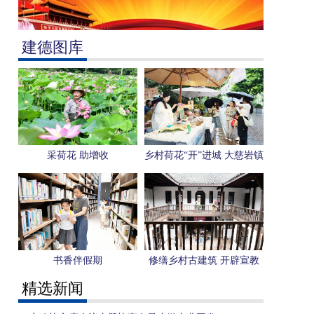
建德图库
采荷花 助增收
乡村荷花“开”进城 大慈岩镇
探索“双向奔赴”共富新路径
书香伴假期
修缮乡村古建筑 开辟宣教
新阵地
精选新闻