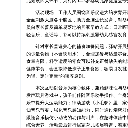
儿拓展四大环节，为村内
0—3
岁婴幼儿家庭送去专
活动现场，工作人员围绕音乐促进大脑发育开
全面刺激大脑各个脑区，助力全脑生长发育，对婴
员向家长普及简单易落地的居家早教方式：日常哼
轻音乐、童谣等，都可以持续刺激婴幼儿感官发育
针对家长普遍关心的辅食加餐问题，驿站开展
的少量食物（不含饮用水），合理加餐与适量零食
食量有限，科学适度的零食可以补充正餐缺失的能
健康零食，会直接降低孩子正餐食欲，容易引发挑
为辅、定时定量”的喂养原则。
本次互动以音乐为核心载体，兼顾趣味性与婴
发声玩具游戏中，孩子们伴随音乐动手操作、全身
乐中提升大运动能力；律动游戏《小毛驴》里，家
知音乐节奏，强化音乐感知能力，同时通过亲密肢
跟随音乐模仿小动物的动作与叫声，在趣味体验中
综合素养。活动最后进行居家育儿拓展科普，着重