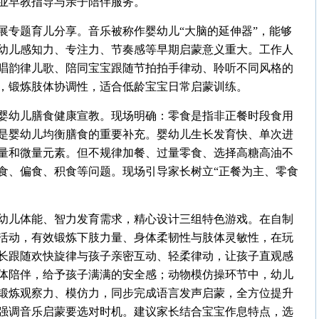
业早教指导与亲子陪伴服务。
展专题育儿分享。音乐被称作婴幼儿“大脑的延伸器”，能够
幼儿感知力、专注力、
节奏感等
早期启蒙意义重大。工作人
唱韵律儿歌、陪同宝宝跟随节拍拍手律动、聆听不同风格的
，锻炼肢体协调性，适合低龄宝宝日常启蒙训练。
婴幼儿膳食健康宣教。现场明确：零食是指非正餐时段食用
是婴幼儿均衡膳食的重要补充。婴幼儿生长发育快、单次进
量和微量元素。但不规律加餐、过量零食、选择高糖高油不
食、偏食、积食等问题。现场引导家长树立“正餐为主、零食
幼儿体能、智力发育需求，精心设计三组特色游戏。在自制
活动，有效锻炼下肢力量、身体柔韧性与肢体灵敏性，在玩
长跟随欢快旋律与孩子亲密互动、轻柔律动，让孩子直观感
体陪伴，给予孩子满满的安全感；动物模仿操环节中，幼儿
锻炼观察力、模仿力，同步完成语言发声启蒙，全方位提升
强调音乐启蒙要选对时机。建议家长结合宝宝
作息特点
，选