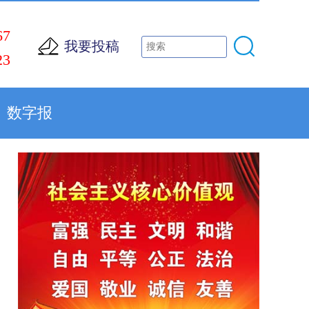
67
我要投稿
23
数字报