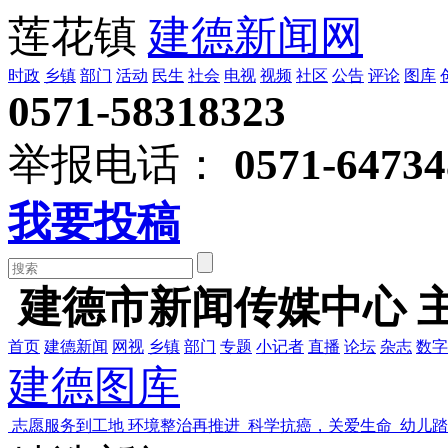
莲花镇
建德新闻网
时政
乡镇
部门
活动
民生
社会
电视
视频
社区
公告
评论
图库
0571-58318323
举报电话：
0571-64734
我要投稿
建德市新闻传媒中心 
首页
建德新闻
网视
乡镇
部门
专题
小记者
直播
论坛
杂志
数字
建德图库
志愿服务到工地 环境整治再推进
科学抗癌，关爱生命
幼儿踏