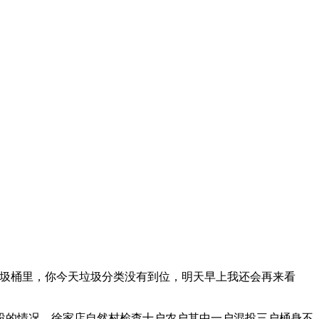
垃圾桶里，你今天垃圾分类没有到位，明天早上我还会再来看
投的情况，徐家店自然村检查十户农户其中一户混投三户桶身不