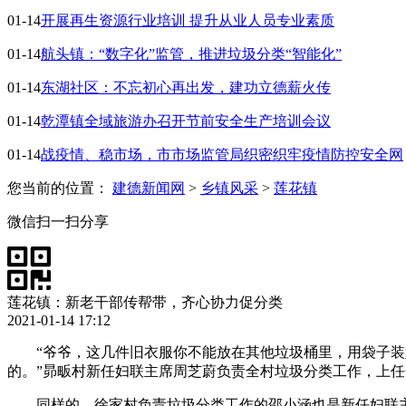
01-14
开展再生资源行业培训 提升从业人员专业素质
01-14
航头镇：“数字化”监管，推进垃圾分类“智能化”
01-14
东湖社区：不忘初心再出发，建功立德薪火传
01-14
乾潭镇全域旅游办召开节前安全生产培训会议
01-14
战疫情、稳市场，市市场监管局织密织牢疫情防控安全网
您当前的位置：
建德新闻网
>
乡镇风采
>
莲花镇
微信扫一扫分享
莲花镇：新老干部传帮带，齐心协力促分类
2021-01-14 17:12
“爷爷，这几件旧衣服你不能放在其他垃圾桶里，用袋子
的。”昴畈村新任妇联主席周芝蔚负责全村垃圾分类工作，上
同样的，徐家村负责垃圾分类工作的邵小涵也是新任妇联