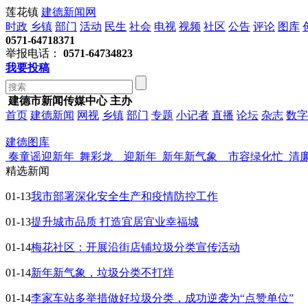
莲花镇
建德新闻网
时政
乡镇
部门
活动
民生
社会
电视
视频
社区
公告
评论
图库
0571-64718371
举报电话：
0571-64734823
我要投稿
建德市新闻传媒中心 主办
首页
建德新闻
网视
乡镇
部门
专题
小记者
直播
论坛
杂志
数字
建德图库
奏童谣迎新年
舞彩龙 迎新年
新年新气象 市容绿化忙
清
精选新闻
01-13
我市部署深化安全生产和疫情防控工作
01-13
提升城市品质 打造宜居宜业幸福城
01-14
梅花社区：开展沿街店铺垃圾分类宣传活动
01-14
新年新气象，垃圾分类不打烊
01-14
李家车站多举措做好垃圾分类，成功逆袭为“点赞单位”