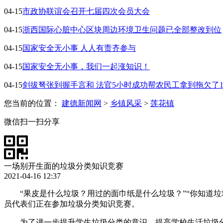
04-15
市政协联谊会召开七届四次会员大会
04-15
浙西国际心脏中心区块周边环境卫生问题已全部整改到位
04-15
国家安全无小事 人人有责齐参与
04-15
国家安全无小事，我们一起涨知识！
04-15
剑拔弩张到握手言和 法官5小时成功帮农民工拿到拖欠了
您当前的位置：
建德新闻网
>
乡镇风采
>
莲花镇
微信扫一扫分享
一场别开生面的垃圾分类知识竞赛
2021-04-16 12:37
“果皮是什么垃圾？用过的面巾纸是什么垃圾？”“你知道
员代表们正在参加垃圾分类知识竞赛。
为了进一步提升学生垃圾分类的意识，提高学校生活垃圾分