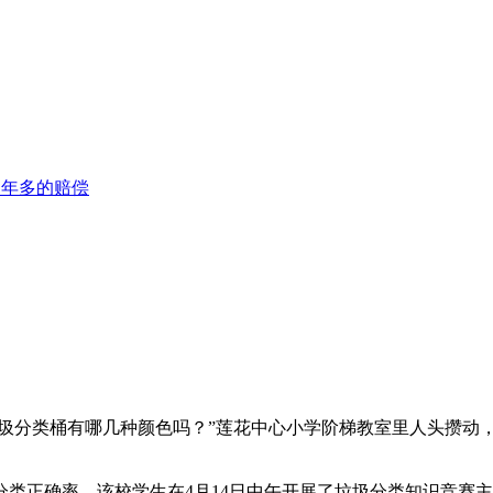
1年多的赔偿
垃圾分类桶有哪几种颜色吗？”莲花中心小学阶梯教室里人头攒
类正确率，该校学生在4月14日中午开展了垃圾分类知识竞赛主