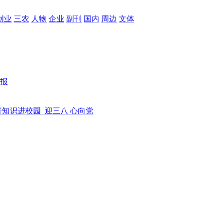
创业
三农
人物
企业
副刊
国内
周边
文体
报
普知识进校园
迎三八 心向党