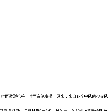
动，时而激烈抢答，时而奋笔疾书。原来，来自各个中队的少先队
题教育活动，每班挑选2一3名队员参赛。参加现场竞赛的队员