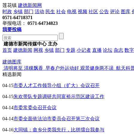
莲花镇
建德新闻网
时政
乡镇
部门
活动
民生
社会
电视
视频
社区
公告
评论
图库
0571-64718371
举报电话：
0571-64734823
我要投稿
建德市新闻传媒中心 主办
首页
建德新闻
网视
乡镇
部门
专题
小记者
直播
论坛
杂志
数字
建德图库
清明将至 清粿飘香
早春户外运动好 观景健身两不误
航天科
精选新闻
04-15
市委人才工作领导小组（扩大）会议召开
04-15
朱欢带队专题调研共同富裕示范区建设工作
04-14
市委常委会召开会议
04-14
市委全面依法治市委员会召开第三次会议
04-16
大同镇：畲乡分类我先行，比拼擂台我参与