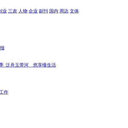
创业
三农
人物
企业
副刊
国内
周边
文体
报
季
泛舟玉带河 悠享慢生活
工作