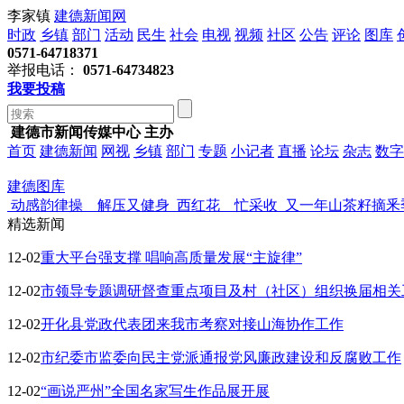
李家镇
建德新闻网
时政
乡镇
部门
活动
民生
社会
电视
视频
社区
公告
评论
图库
0571-64718371
举报电话：
0571-64734823
我要投稿
建德市新闻传媒中心 主办
首页
建德新闻
网视
乡镇
部门
专题
小记者
直播
论坛
杂志
数字
建德图库
动感韵律操 解压又健身
西红花 忙采收
又一年山茶籽摘釆
精选新闻
12-02
重大平台强支撑 唱响高质量发展“主旋律”
12-02
市领导专题调研督查重点项目及村（社区）组织换届相关
12-02
开化县党政代表团来我市考察对接山海协作工作
12-02
市纪委市监委向民主党派通报党风廉政建设和反腐败工作
12-02
“画说严州”全国名家写生作品展开展