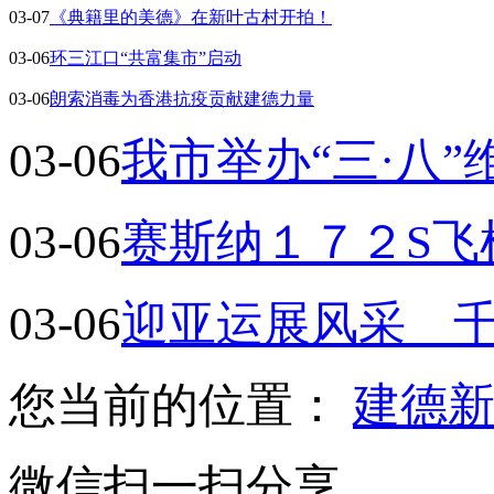
03-07
《典籍里的美德》在新叶古村开拍！
03-06
环三江口“共富集市”启动
03-06
朗索消毒为香港抗疫贡献建德力量
03-06
我市举办“三·八
03-06
赛斯纳１７２S飞
03-06
迎亚运展风采 
您当前的位置：
建德
微信扫一扫分享