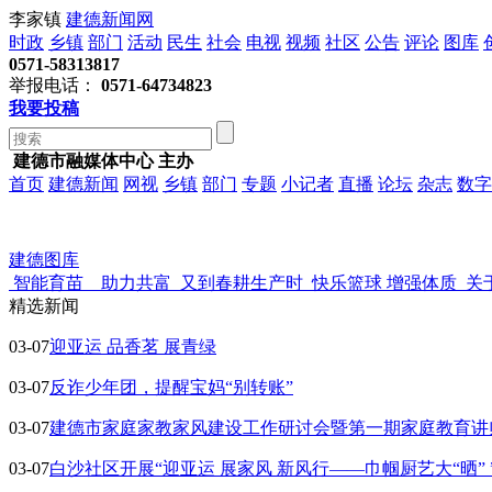
李家镇
建德新闻网
时政
乡镇
部门
活动
民生
社会
电视
视频
社区
公告
评论
图库
0571-58313817
举报电话：
0571-64734823
我要投稿
建德市融媒体中心 主办
首页
建德新闻
网视
乡镇
部门
专题
小记者
直播
论坛
杂志
数字
建德图库
智能育苗 助力共富
又到春耕生产时
快乐篮球 增强体质
关
精选新闻
03-07
迎亚运 品香茗 展青绿
03-07
反诈少年团，提醒宝妈“别转账”
03-07
建德市家庭家教家风建设工作研讨会暨第一期家庭教育讲
03-07
白沙社区开展“迎亚运 展家风 新风行——巾帼厨艺大“晒” 