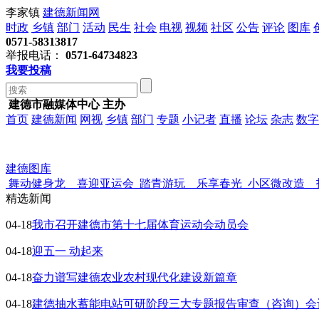
李家镇
建德新闻网
时政
乡镇
部门
活动
民生
社会
电视
视频
社区
公告
评论
图库
0571-58313817
举报电话：
0571-64734823
我要投稿
建德市融媒体中心 主办
首页
建德新闻
网视
乡镇
部门
专题
小记者
直播
论坛
杂志
数字
建德图库
舞动健身龙 喜迎亚运会
踏青游玩 乐享春光
小区微改造 
精选新闻
04-18
我市召开建德市第十七届体育运动会动员会
04-18
迎五一 动起来
04-18
奋力谱写建德农业农村现代化建设新篇章
04-18
建德抽水蓄能电站可研阶段三大专题报告审查（咨询）会