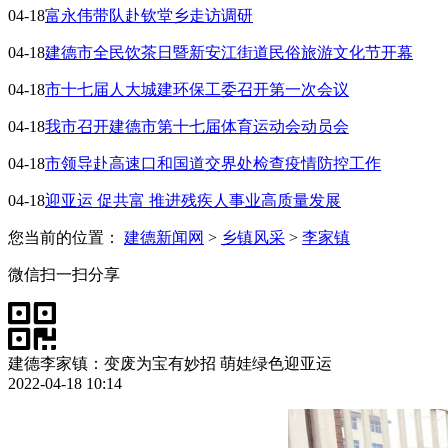
04-18
富永伟带队赴钦堂乡走访调研
04-18
建德市全民饮茶日暨新安江街道民俗旅游文化节开幕
04-18
市十七届人大城建环保工委召开第一次会议
04-18
我市召开建德市第十七届体育运动会动员会
04-18
市领导赴高速口和国道交界处检查疫情防控工作
04-18
迎亚运 促共富 推进残疾人事业高质量发展
您当前的位置：
建德新闻网
>
乡镇风采
>
李家镇
微信扫一扫分享
建德李家镇：变废为宝有妙招 萌娃绿色迎亚运
2022-04-18 10:14