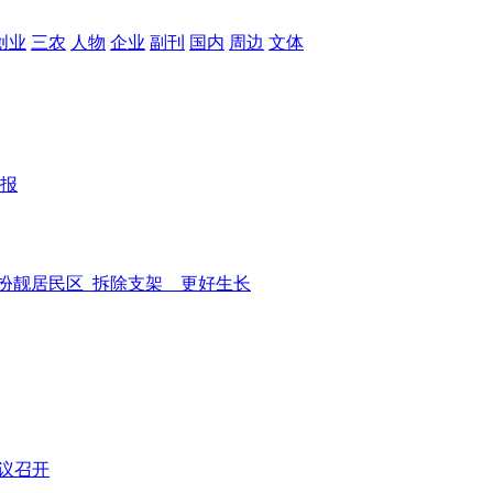
创业
三农
人物
企业
副刊
国内
周边
文体
报
扮靓居民区
拆除支架 更好生长
议召开