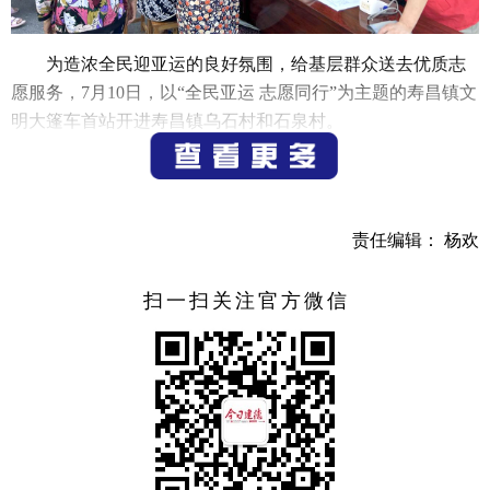
为造浓全民迎亚运的良好氛围，给基层群众送去优质志
愿服务，7月10日，以“全民亚运 志愿同行”为主题的寿昌镇文
明大篷车首站开进寿昌镇乌石村和石泉村。
在乌石村文化礼堂门口，村民一早就聚在一起等待文明
大篷车。到达村里后，文明大篷车就立即开展血压和血糖测
量、公益理发、磨菜刀、剪指甲、按摩保健等志愿服务活
责任编辑： 杨欢
动，以及亚运文明观赛、消防安全、反诈等知识宣传，受到
了村民们的欢迎。乌石村村民杨阿姨笑着说：“在这里可以趁
扫一扫关注官方微信
着磨剪刀的时间，量一下血压、测一下血糖，还可以听到亚
运和反诈知识，这个大篷车送志愿服务算是送到我们心坎上
了。”
下午，在石泉村文化礼堂内，活动现场依然热火朝天，
除了暖心暖意的志愿服务，志愿者们还与村民们一起学习迎
亚运英语口语100句、文明观赛礼仪知识等，寓学于乐的形式