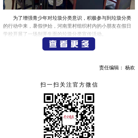
为了增强青少年对垃圾分类意识，积极参与到垃圾分类
的行动中来，暑假伊始，河南里村组织村内的小朋友在假日
学校开展了一场别开生面的垃圾分类宣传活动。
活动中，河南里村垃圾分类专管员王巧园通过生动形象
的垃圾分类小视频，PPT，详细的讲解了为什么要进行垃圾分
类，如何做好垃圾分类，分类后如何处理等等小知识。同学
责任编辑： 杨欢
们听得非常认真，在随后的生活垃圾知识竞答中，踊跃发
言，气氛活跃。最后小朋友用游戏的方式在四分桶中投放相
扫一扫关注官方微信
应的垃圾，在快乐的气氛中，进一步提高了小朋友们对垃圾
分类的认识，培养了小朋友环境保护的意识。
接下来的假日学校活动还将陆续推出，垃圾分类手抄报
比赛，我是垃圾分类宣讲员演讲活动，引导小朋友们从小养
成垃圾分类的好习惯。